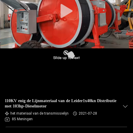
NEEM
CONTACT
MET
ONS
OP
NIEUWS
GEVALLEN
SITEMAP
110KV enig de Lijnmateriaal van de Leider1x40kn Distributie
met 103hp-Dieselmotor
PRIVACY
het materiaal van de transmissielijn
2021-07-28
85 Meningen
POLICY