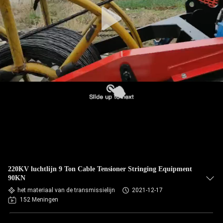
NEEM
CONTACT
MET
ONS
OP
NIEUWS
GEVALLEN
SITEMAP
220KV luchtlijn 9 Ton Cable Tensioner Stringing Equipment
90KN
PRIVACY
het materiaal van de transmissielijn
2021-12-17
152 Meningen
POLICY