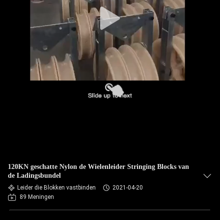
NEEM
CONTACT
MET
ONS
OP
NIEUWS
GEVALLEN
SITEMAP
120KN geschatte Nylon de Wielenleider Stringing Blocks van
de Ladingsbundel
PRIVACY
Leider die Blokken vastbinden
2021-04-20
89 Meningen
POLICY