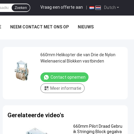
Vraag een offerte aan
|
Dutch
Zoeken
E
NEEM CONTACT MET ONS OP
NIEUWS
660mm Helikopter die van Drie de Nylon
Wielenaerical Blokken vastbinden
Contact opnemen
Meer informatie
Gerelateerde video's
660mm Pilot Draad Gebru
ik Stringing Block gegalva