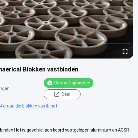
naerical Blokken vastbinden
Contact opnemen
ingen
Deel
#
draad die blokken vastbindt
tbinden Het is geschikt aan koord vastgelopen aluminium en ACSR-
elaars...
Bekijk meer