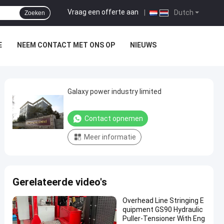
Vraag een offerte aan
|
Dutch
Zoeken
E
NEEM CONTACT MET ONS OP
NIEUWS
Galaxy power industry limited
Contact opnemen
Meer informatie
Gerelateerde video's
Overhead Line Stringing E
quipment GS90 Hydraulic
Puller-Tensioner With Eng