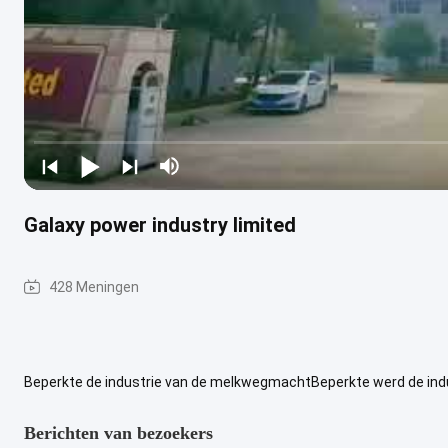
Galaxy power industry limited
428 Meningen
Beperkte de industrie van de melkwegmachtBeperkte werd de indu
onderneming in China, specialiseren wij ons in R&D, productie en ve
Berichten van bezoekers