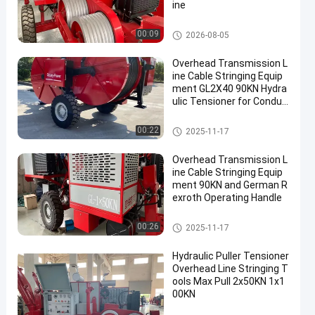
ine
het materiaal van de transmis
00:09
2026-08-05
sielijn
Overhead Transmission L
ine Cable Stringing Equip
ment GL2X40 90KN Hydra
ulic Tensioner for Conduc
tor Pulling and Tensioning
hydraulische kabelspanner
00:22
2025-11-17
Overhead Transmission L
ine Cable Stringing Equip
ment 90KN and German R
exroth Operating Handle
Het vastbinden van Materiaal
00:26
2025-11-17
Hydraulic Puller Tensioner
Overhead Line Stringing T
ools Max Pull 2x50KN 1x1
00KN