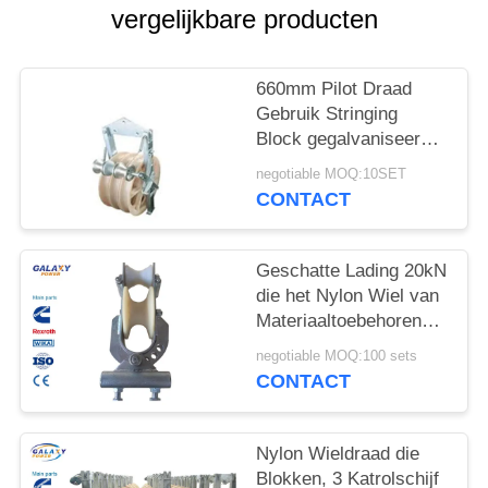
vergelijkbare producten
660mm Pilot Draad
Gebruik Stringing
Block gegalvaniseerd
Nylon Sheave Aerial
negotiable MOQ:10SET
Cable Pulley Block
CONTACT
Geschatte Lading 20kN
die het Nylon Wiel van
Materiaaltoebehoren
vastbinden
negotiable MOQ:100 sets
CONTACT
Nylon Wieldraad die
Blokken, 3 Katrolschijf