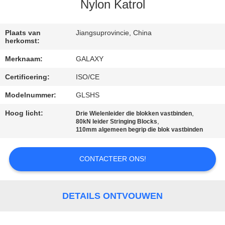
NEEM
Nylon Katrol
CONTACT
MET
Plaats van
Jiangsuprovincie, China
herkomst:
ONS
Merknaam:
GALAXY
OP
Certificering:
ISO/CE
Modelnummer:
GLSHS
NIEUWS
Hoog licht:
,
Drie Wielenleider die blokken vastbinden
,
80kN leider Stringing Blocks
GEVALLEN
110mm algemeen begrip die blok vastbinden
CONTACTEER ONS!
SITEMAP
PRIVACY
DETAILS ONTVOUWEN
POLICY