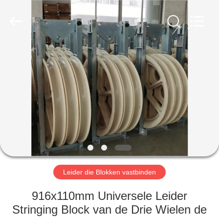
2026
Galaxy
power
industry
limited.
All
Rights
Reserved.
HUIS
PRODUCTEN
OVER
ONS
FABRIEKSTOCHT
Leider die Blokken vastbinden
KWALITEITSCONTROLE
916x110mm Universele Leider
Stringing Block van de Drie Wielen de