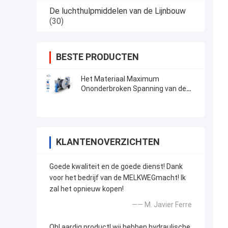
De luchthulpmiddelen van de Lijnbouw
(30)
BESTE PRODUCTEN
Het Materiaal Maximum
Ononderbroken Spanning van de
transmissielijn Hydraulische het
Leggen Spanner
KLANTENOVERZICHTEN
Goede kwaliteit en de goede dienst! Dank
voor het bedrijf van de MELKWEGmacht! Ik
zal het opnieuw kopen!
—— M. Javier Ferre
Oh! aardig product! wij hebben hydraulische