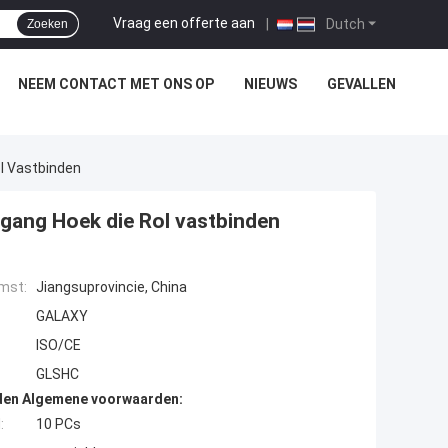
Vraag een offerte aan
|
Dutch
Zoeken
NEEM CONTACT MET ONS OP
NIEUWS
GEVALLEN
l Vastbinden
ang Hoek die Rol vastbinden
mst:
Jiangsuprovincie, China
GALAXY
ISO/CE
GLSHC
den Algemene voorwaarden:
:
10 PCs