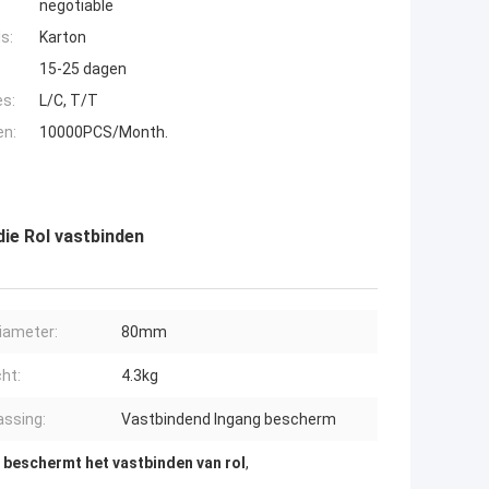
negotiable
s:
Karton
15-25 dagen
es:
L/C, T/T
en:
10000PCS/Month.
e Rol vastbinden
iameter:
80mm
ht:
4.3kg
ssing:
Vastbindend Ingang bescherm
 beschermt het vastbinden van rol
,