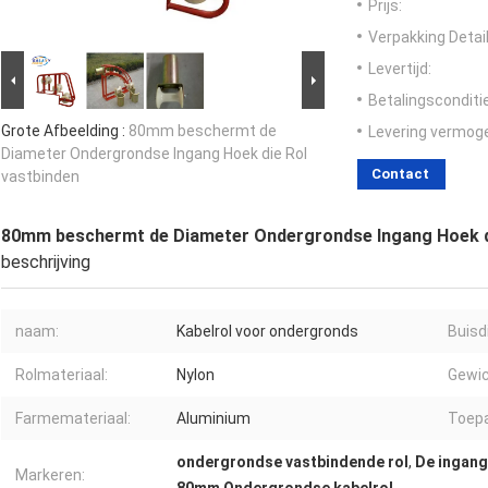
Prijs:
Verpakking Detail
Levertijd:
Betalingsconditi
Grote Afbeelding :
80mm beschermt de
Levering vermog
Diameter Ondergrondse Ingang Hoek die Rol
Contact
vastbinden
80mm beschermt de Diameter Ondergrondse Ingang Hoek di
beschrijving
naam:
Kabelrol voor ondergronds
Buisd
Rolmateriaal:
Nylon
Gewic
Farmemateriaal:
Aluminium
Toepa
ondergrondse vastbindende rol
,
De ingang
Markeren: