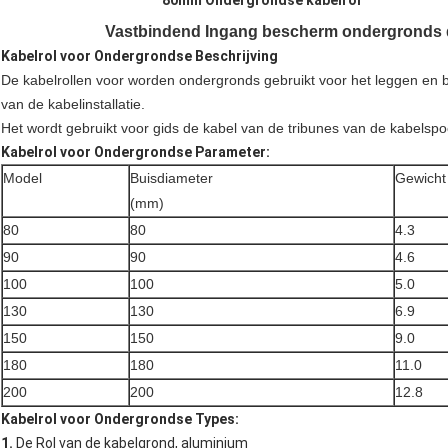
80mm Ondergrondse kabelrol
Vastbindend Ingang bescherm ondergronds d
Kabelrol voor Ondergrondse Beschrijving
De kabelrollen voor worden ondergronds gebruikt voor het leggen en 
van de kabelinstallatie.
Het wordt gebruikt voor gids de kabel van de tribunes van de kabelspo
Kabelrol voor Ondergrondse
Parameter:
Model
Buisdiameter
Gewicht
(mm)
80
80
4.3
90
90
4.6
100
100
5.0
130
130
6.9
150
150
9.0
180
180
11.0
200
200
12.8
Kabelrol voor Ondergrondse Types:
1.
De Rol van de kabelgrond, aluminium