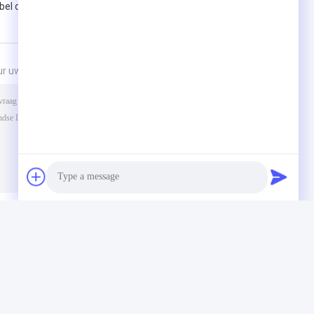
bel die hulpmiddelenmateriaal trekt
ur uw aanvraag naar ons
(
0
/ 3000)
Photo
Video Call