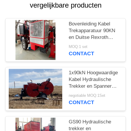
vergelijkbare producten
Bovenleiding Kabel
Trekapparatuur 90KN
en Duitse Rexroth
Bedieningshendel
MOQ:1 set
CONTACT
1x90kN Hoogwaardige
Kabel Hydraulische
Trekker en Spanner
Voor het Snaren van
negotiable MOQ:1Set
Hoogspanningslijnen
CONTACT
GS90 Hydraulische
trekker en