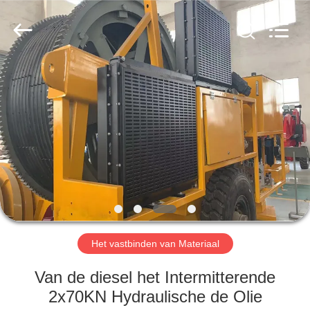
2026
Galaxy
power
industry
limited.
All
Rights
Reserved.
HUIS
PRODUCTEN
OVER
ONS
FABRIEKSTOCHT
Het vastbinden van Materiaal
KWALITEITSCONTROLE
Van de diesel het Intermitterende
2x70KN Hydraulische de Olie