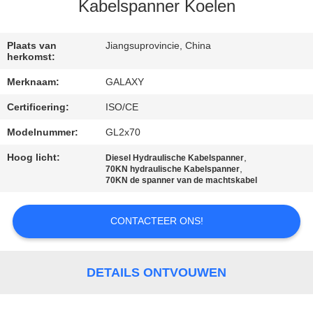
NEEM
Kabelspanner Koelen
CONTACT
MET
Plaats van
Jiangsuprovincie, China
herkomst:
ONS
Merknaam:
GALAXY
OP
Certificering:
ISO/CE
Modelnummer:
GL2x70
NIEUWS
Hoog licht:
,
Diesel Hydraulische Kabelspanner
,
70KN hydraulische Kabelspanner
GEVALLEN
70KN de spanner van de machtskabel
CONTACTEER ONS!
SITEMAP
PRIVACY
DETAILS ONTVOUWEN
POLICY