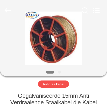
2026
Galaxy
power
industry
limited.
All
Rights
Reserved.
HUIS
PRODUCTEN
OVER
ONS
FABRIEKSTOCHT
Antidraaikabel
KWALITEITSCONTROLE
Gegalvaniseerde 15mm Anti
Verdraaiende Staalkabel die Kabel