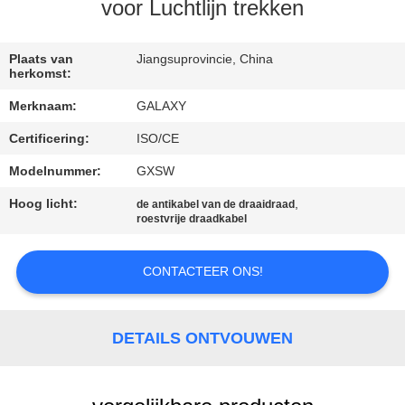
NEEM
voor Luchtlijn trekken
CONTACT
MET
Plaats van
Jiangsuprovincie, China
herkomst:
ONS
Merknaam:
GALAXY
OP
Certificering:
ISO/CE
Modelnummer:
GXSW
NIEUWS
Hoog licht:
,
de antikabel van de draaidraad
roestvrije draadkabel
GEVALLEN
CONTACTEER ONS!
SITEMAP
DETAILS ONTVOUWEN
PRIVACY
POLICY