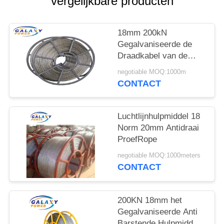
vergelijkbare producten
18mm 200kN
Gegalvaniseerde de
Draadkabel van de
Staal Antidraai met 6
negotiable MOQ:1000m
Vierkanten
CONTACT
Luchtlijnhulpmiddel 18
Norm 20mm Antidraai
ProefRope
negotiable MOQ:1000meters
CONTACT
200KN 18mm het
Gegalvaniseerde Anti
Barstende Hulpmiddel