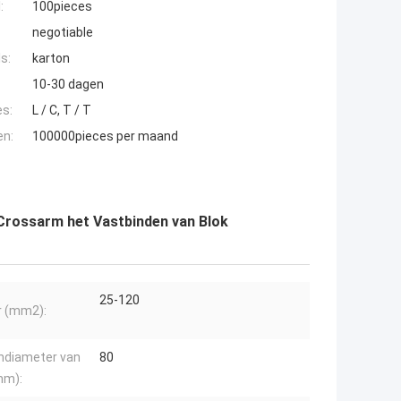
:
100pieces
negotiable
s:
karton
10-30 dagen
es:
L / C, T / T
en:
100000pieces per maand
Crossarm het Vastbinden van Blok
25-120
r (mm2):
ndiameter van
80
mm):