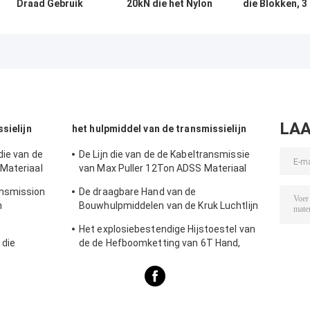
Draad Gebruik
20kN die het Nylon
die Blokken, 3
Stringing Block
Wiel van
Katrolschijf
gegalvaniseerd
Materiaaltoebehoren
trekken
Nylon Sheave
vastbinden
Gegalvaniseerd
Aerial Cable
Staaldraad die
Pulley Block
Katrol trekken
LAA
sielijn
het hulpmiddel van de transmissielijn
die van de
De Lijn die van de de Kabeltransmissie
Materiaal
van Max Puller 12Ton ADSS Materiaal
vastbinden
ansmission
De draagbare Hand van de
n
Bouwhulpmiddelen van de Kruk Luchtlijn
Levering Op lange termijn 0.5T-3T
Het explosiebestendige Hijstoestel van
 die
de de Hefboomketting van 6T Hand,
Standaard het Opheffen Hoogte 1.5m
het Hijstoestel van de Palhefboom