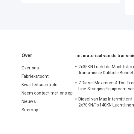
Over
het materiaal van de transmis
2x35KN Lucht de Machtslijn 
Over ons
transmissie Dubbele Bundel 
Fabriekstocht
vastbinden
7 Diesel Maximum 4 Ton Tr
Kwaliteitscontrole
Line Stringing Equipment va
Neem contact met ons op
groevenimported
Diesel van Max Intermittent
Nieuws
2x70KN/1x140KN Luchtlijnen
Sitemap
Materiaal vastbinden