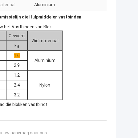
ateriaal:
Aluminium
missielijn die Hulpmiddelen vastbinden
w het Vastbinden van Blok
Gewicht
Wielmateriaal
kg
1.6
Aluminium
2.9
1.2
2.4
Nylon
3.2
ad die blokken vastbindt
ur uw aanvraag naar ons