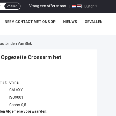
Vraag een offerte aan
|
Dutch
Zoeken
NEEM CONTACT MET ONS OP
NIEUWS
GEVALLEN
astbinden Van Blok
l Opgezette Crossarm het
mst:
China
GALAXY
ISO9001
Gsshc-0,5
den Algemene voorwaarden: