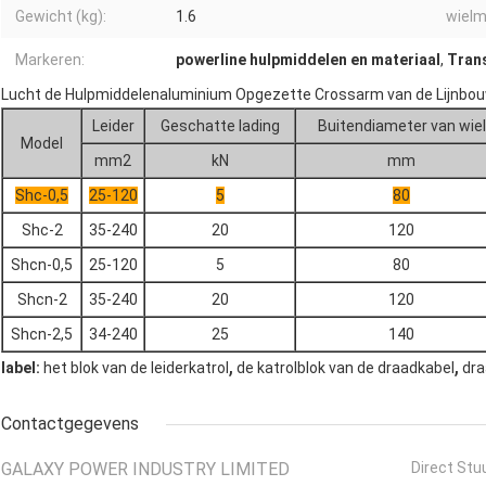
Gewicht (kg):
1.6
wielm
Markeren:
powerline hulpmiddelen en materiaal
,
Trans
Lucht de Hulpmiddelenaluminium Opgezette Crossarm van de Lijnbou
Leider
Geschatte lading
Buitendiameter van wiel
Model
mm2
kN
mm
Shc-0,5
25-120
5
80
Shc-2
35-240
20
120
Shcn-0,5
25-120
5
80
Shcn-2
35-240
20
120
Shcn-2,5
34-240
25
140
,
,
label:
het blok van de leiderkatrol
de katrolblok van de draadkabel
dra
Contactgegevens
GALAXY POWER INDUSTRY LIMITED
Direct Stu