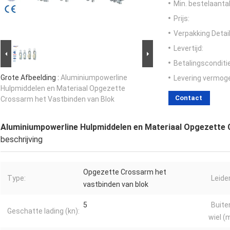
Min. bestelaantal
Prijs:
Verpakking Detail
Levertijd:
Betalingsconditi
Grote Afbeelding :
Aluminiumpowerline
Levering vermog
Hulpmiddelen en Materiaal Opgezette
Contact
Crossarm het Vastbinden van Blok
Aluminiumpowerline Hulpmiddelen en Materiaal Opgezette 
beschrijving
Opgezette Crossarm het
Type:
Leide
vastbinden van blok
5
Buite
Geschatte lading (kn):
wiel (