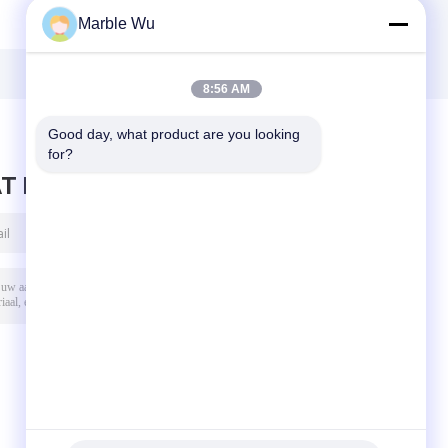
Luchtlijn die met
Wielen Geschatte
Marble Wu
drie wielen
Ladings40kn
Katrolblok
Leider Stringing
e
1040x125mm
Blocks
vastbinden
8:56 AM
Good day, what product are you looking 
for?
T BERICHT ACHTER