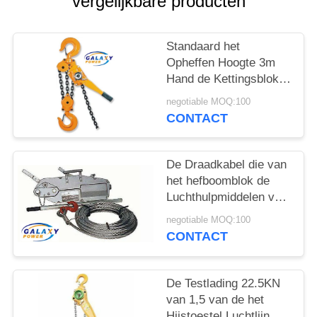
vergelijkbare producten
Standaard het
Opheffen Hoogte 3m
Hand de Kettingsblok
Geschatte Lading van
negotiable MOQ:100
het Hefboomhijstoestel
CONTACT
3 Ton
De Draadkabel die van
het hefboomblok de
Luchthulpmiddelen van
de Lijnbouw met 8mm
negotiable MOQ:100
de Diameter van de
CONTACT
Draadkabel trekken
De Testlading 22.5KN
van 1,5 van de het
Hijstoestel Luchtlijn