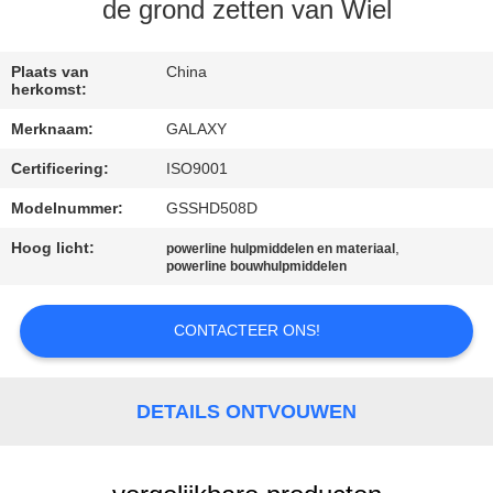
NEEM
de grond zetten van Wiel
CONTACT
MET
Plaats van
China
herkomst:
ONS
Merknaam:
GALAXY
OP
Certificering:
ISO9001
Modelnummer:
GSSHD508D
NIEUWS
Hoog licht:
,
powerline hulpmiddelen en materiaal
powerline bouwhulpmiddelen
GEVALLEN
CONTACTEER ONS!
SITEMAP
DETAILS ONTVOUWEN
PRIVACY
POLICY