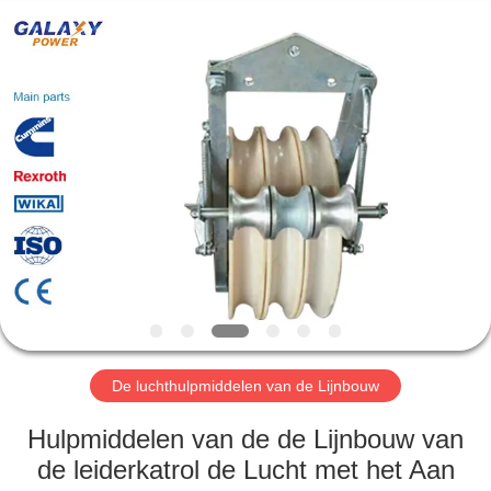
2026
Galaxy
power
industry
limited.
All
Rights
Reserved.
HUIS
PRODUCTEN
OVER
ONS
FABRIEKSTOCHT
De luchthulpmiddelen van de Lijnbouw
KWALITEITSCONTROLE
Hulpmiddelen van de de Lijnbouw van
de leiderkatrol de Lucht met het Aan