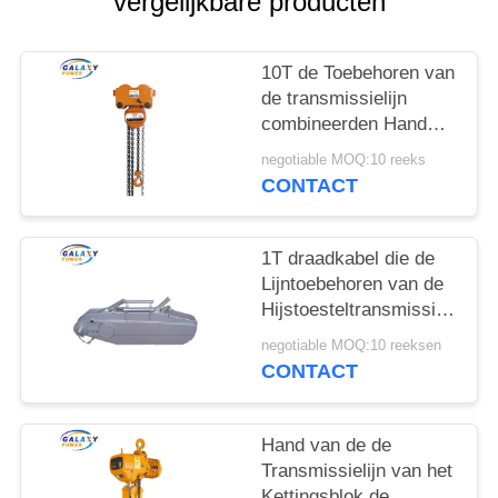
vergelijkbare producten
10T de Toebehoren van
de transmissielijn
combineerden Hand
Dwars het Staalwaaier
negotiable MOQ:10 reeks
136175mm van het
CONTACT
Kettingshijstoestel
1T draadkabel die de
Lijntoebehoren van de
Hijstoesteltransmissie
voor het Opheffen met
negotiable MOQ:10 reeksen
Overgegaane ISO
CONTACT
trekken
Hand van de de
Transmissielijn van het
Kettingsblok de