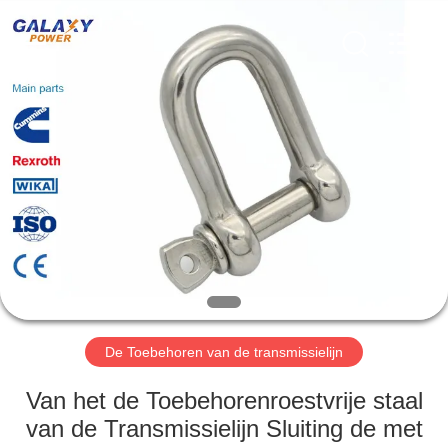
2026
Galaxy
power
industry
limited.
All
Rights
Reserved.
HUIS
PRODUCTEN
OVER
ONS
FABRIEKSTOCHT
De Toebehoren van de transmissielijn
KWALITEITSCONTROLE
Van het de Toebehorenroestvrije staal
van de Transmissielijn Sluiting de met