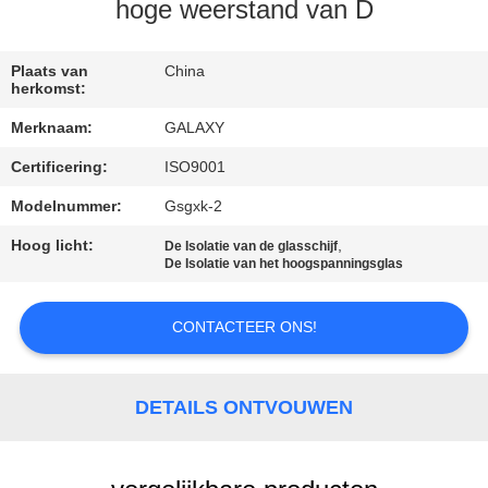
NEEM
hoge weerstand van D
CONTACT
MET
Plaats van
China
herkomst:
ONS
Merknaam:
GALAXY
OP
Certificering:
ISO9001
Modelnummer:
Gsgxk-2
NIEUWS
Hoog licht:
,
De Isolatie van de glasschijf
De Isolatie van het hoogspanningsglas
GEVALLEN
CONTACTEER ONS!
SITEMAP
DETAILS ONTVOUWEN
PRIVACY
POLICY