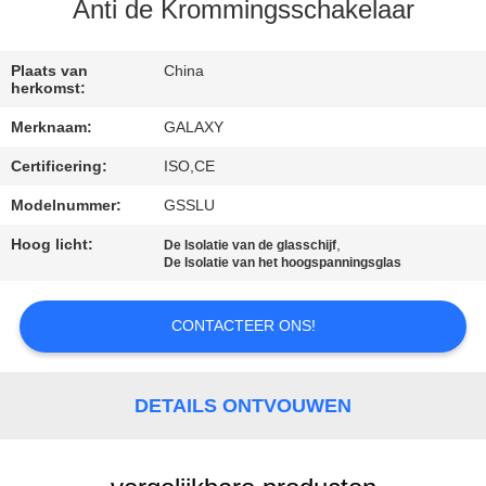
NEEM
Anti de Krommingsschakelaar
CONTACT
MET
Plaats van
China
herkomst:
ONS
Merknaam:
GALAXY
OP
Certificering:
ISO,CE
Modelnummer:
GSSLU
NIEUWS
Hoog licht:
,
De Isolatie van de glasschijf
De Isolatie van het hoogspanningsglas
GEVALLEN
CONTACTEER ONS!
SITEMAP
DETAILS ONTVOUWEN
PRIVACY
POLICY