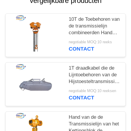
vergelijkbare producten
10T de Toebehoren van
de transmissielijn
combineerden Hand
Dwars het Staalwaaier
negotiable MOQ:10 reeks
136175mm van het
CONTACT
Kettingshijstoestel
1T draadkabel die de
Lijntoebehoren van de
Hijstoesteltransmissie
voor het Opheffen met
negotiable MOQ:10 reeksen
Overgegaane ISO
CONTACT
trekken
Hand van de de
Transmissielijn van het
Kettingsblok de