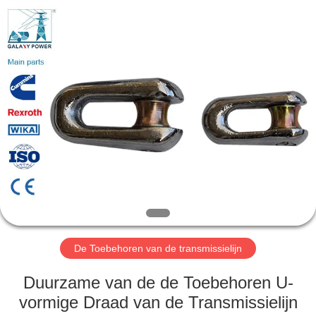
2026
Galaxy
power
industry
limited.
All
Rights
Reserved.
HUIS
PRODUCTEN
OVER
ONS
FABRIEKSTOCHT
De Toebehoren van de transmissielijn
KWALITEITSCONTROLE
Duurzame van de de Toebehoren U-
vormige Draad van de Transmissielijn