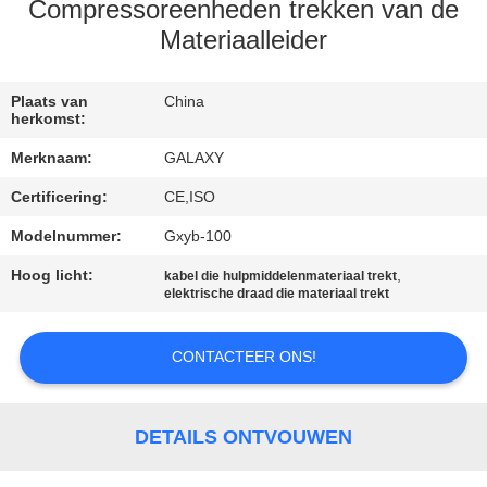
NEEM
Compressoreenheden trekken van de
CONTACT
Materiaalleider
MET
Plaats van
China
ONS
herkomst:
OP
Merknaam:
GALAXY
Certificering:
CE,ISO
NIEUWS
Modelnummer:
Gxyb-100
Hoog licht:
,
GEVALLEN
kabel die hulpmiddelenmateriaal trekt
elektrische draad die materiaal trekt
SITEMAP
CONTACTEER ONS!
PRIVACY
DETAILS ONTVOUWEN
POLICY