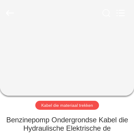
2026
Galaxy
power
industry
limited.
All
Rights
Reserved.
HUIS
PRODUCTEN
OVER
ONS
FABRIEKSTOCHT
Kabel die materiaal trekken
KWALITEITSCONTROLE
Benzinepomp Ondergrondse Kabel die
Hydraulische Elektrische de