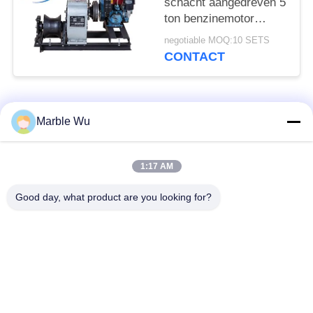
schacht aangedreven 5
ton benzinemotor
aangedreven kabel
negotiable MOQ:10 SETS
trekker lier
CONTACT
populaire categorieën
Alle
Marble Wu
het materiaal van de
Het vastbinden van
1:17 AM
transmissielijn
Materiaal
Good day, what product are you looking for?
machtslijn die
het hulpmiddel van de
materiaal vastbinden
transmissielijn
hydraulische
hydraulische
kabeltrekker
kabelspanner