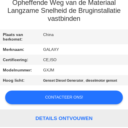
NEEM
Opheffende Weg van de Materiaal
CONTACT
Langzame Snelheid de Bruginstallatie
vastbinden
MET
ONS
Plaats van
China
OP
herkomst:
Merknaam:
GALAXY
NIEUWS
Certificering:
CE,ISO
Modelnummer:
GXJM
GEVALLEN
Hoog licht:
,
Genset Diesel Generator
dieselmotor genset
SITEMAP
CONTACTEER ONS!
PRIVACY
DETAILS ONTVOUWEN
POLICY