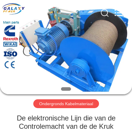
2026
Galaxy
power
industry
limited.
All
Rights
Reserved.
HUIS
PRODUCTEN
OVER
ONS
FABRIEKSTOCHT
Ondergronds Kabelmateriaal
KWALITEITSCONTROLE
De elektronische Lijn die van de
Controlemacht van de de Kruk