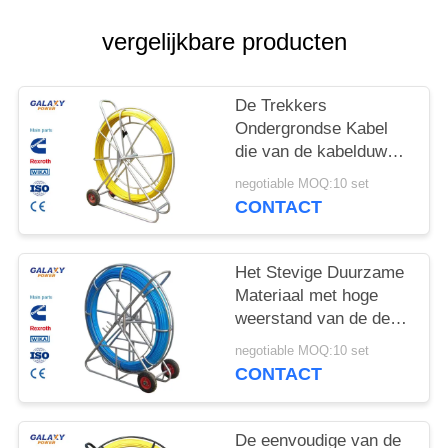
vergelijkbare producten
De Trekkers
Ondergrondse Kabel
die van de kabelduw
Materiaal, Draad
negotiable MOQ:10 set
trekken die Materiaal
CONTACT
trekken
Het Stevige Duurzame
Materiaal met hoge
weerstand van de de
Kabelinstallatie van
negotiable MOQ:10 set
Rodder van de
CONTACT
Glasvezelbuis
Ondergrondse
De eenvoudige van de