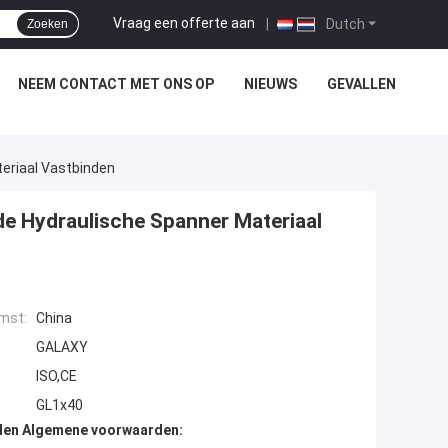
Vraag een offerte aan
|
Dutch
Zoeken
NEEM CONTACT MET ONS OP
NIEUWS
GEVALLEN
teriaal Vastbinden
de Hydraulische Spanner Materiaal
mst:
China
GALAXY
ISO,CE
GL1x40
den Algemene voorwaarden: