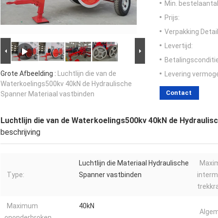
Min. bestelaantal
Prijs:
Verpakking Detail
Levertijd:
Betalingsconditi
Grote Afbeelding :
Luchtlijn die van de
Levering vermog
Waterkoelings500kv 40kN de Hydraulische
Contact
Spanner Materiaal vastbinden
Luchtlijn die van de Waterkoelings500kv 40kN de Hydraulis
beschrijving
Luchtlijn die Materiaal Hydraulische
Maxi
Type:
Spanner vastbinden
interm
trekkr
Maximum
40kN
Algem
ononderbroken