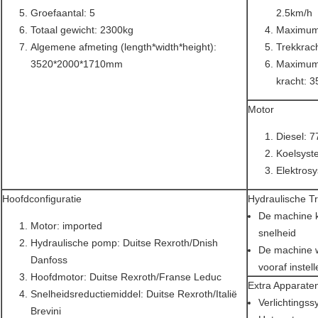
Groefaantal: 5
2.5km/h
Totaal gewicht: 2300kg
Maximum 
Algemene afmeting (length*width*height):
Trekkrac
3520*2000*1710mm
Maximum 
kracht: 
Motor
Diesel: 
Koelsyst
Elektros
Hoofdconfiguratie
Hydraulische T
De machine k
Motor: imported
snelheid
Hydraulische pomp: Duitse Rexroth/Dnish
De machine w
Danfoss
vooraf instel
Hoofdmotor: Duitse Rexroth/Franse Leduc
Extra Apparate
Snelheidsreductiemiddel: Duitse Rexroth/Italië
Verlichtings
Brevini