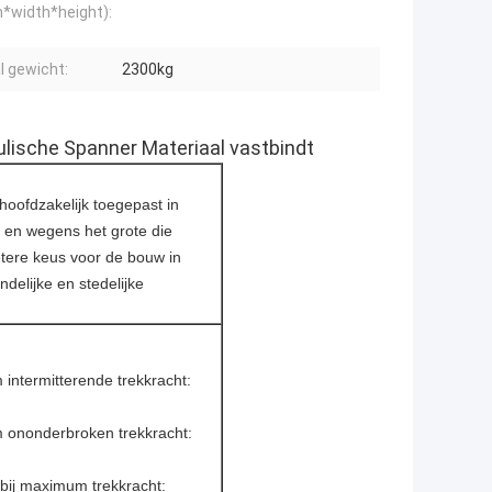
h*width*height):
l gewicht:
2300kg
ulische Spanner Materiaal vastbindt
oofdzakelijk toegepast in
, en wegens het grote die
etere keus voor de bouw in
ndelijke en stedelijke
intermitterende trekkracht:
ononderbroken trekkracht:
 bij maximum trekkracht: