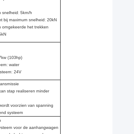
snelheid: 5km/h
ht bij maximum snelheid: 20kN
omgekeerde het trekken
35kN
77kw (103hp)
eem: water
ysteem: 24V
ransmissie
an stap realiseren minder
ordt voorzien van spanning
lend systeem
n
systeem voor de aanhangwagen