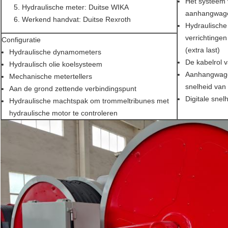
Het systeem 
Hydraulische meter: Duitse WIKA
aanhangwagen
Werkend handvat: Duitse Rexroth
Hydraulische
verrichtinge
Configuratie
(extra last)
Hydraulische dynamometers
De kabelrol v
Hydraulisch olie koelsysteem
Aanhangwage
Mechanische metertellers
snelheid van
Aan de grond zettende verbindingspunt
Digitale snel
Hydraulische machtspak om trommeltribunes met
hydraulische motor te controleren