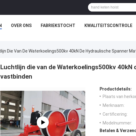
N
OVER ONS
FABRIEKSTOCHT
KWALITEITSCONTROLE
lijn Die Van De Waterkoelings500kv 40kN De Hydraulische Spanner Ma
Luchtlijn die van de Waterkoelings500kv 40kN 
vastbinden
Productdetails:
Plaats van herko
Merknaam:
Certificering:
Modelnummer:
Betalen & Verzen