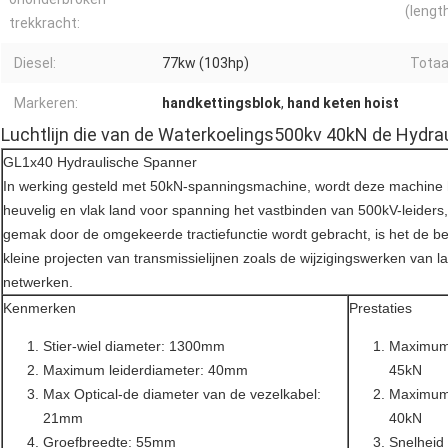
(lengt
trekkracht:
Diesel:
77kw (103hp)
Totaa
Markeren:
handkettingsblok
,
hand keten hoist
Luchtlijn die van de Waterkoelings500kv 40kN de Hydra
GL1x40 Hydraulische Spanner
In werking gesteld met 50kN-spanningsmachine, wordt deze machine h
heuvelig en vlak land voor spanning het vastbinden van 500kV-leiders
gemak door de omgekeerde tractiefunctie wordt gebracht, is het de b
kleine projecten van transmissielijnen zoals de wijzigingswerken van la
netwerken.
Kenmerken
Prestaties
Stier-wiel diameter: 1300mm
Maximum 
Maximum leiderdiameter: 40mm
45kN
Max Optical-de diameter van de vezelkabel:
Maximum 
21mm
40kN
Groefbreedte: 55mm
Snelheid