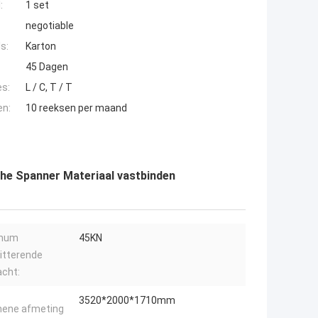
:
1 set
negotiable
s:
Karton
45 Dagen
es:
L / C, T / T
en:
10 reeksen per maand
che Spanner Materiaal vastbinden
mum
45KN
itterende
acht:
3520*2000*1710mm
ene afmeting