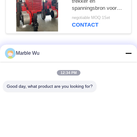
trekker en
spanningsbron voor
apparatuur voor het
negotiable MOQ:1Set
aanslepen van
CONTACT
overheadtransmissielijnen
populaire categorieën
Alle
Marble Wu
het materiaal van de
Het vastbinden van
12:34 PM
transmissielijn
Materiaal
Good day, what product are you looking for?
machtslijn die
het hulpmiddel van de
materiaal vastbinden
transmissielijn
hydraulische
hydraulische
kabeltrekker
kabelspanner