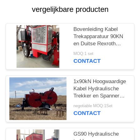
vergelijkbare producten
Bovenleiding Kabel
Trekapparatuur 90KN
en Duitse Rexroth
Bedieningshendel
MOQ:1 set
CONTACT
1x90kN Hoogwaardige
Kabel Hydraulische
Trekker en Spanner
Voor het Snaren van
negotiable MOQ:1Set
Hoogspanningslijnen
CONTACT
GS90 Hydraulische