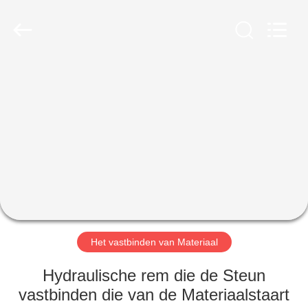
2026
Galaxy
power
industry
limited.
All
Rights
Reserved.
HUIS
PRODUCTEN
OVER
ONS
FABRIEKSTOCHT
Het vastbinden van Materiaal
KWALITEITSCONTROLE
Hydraulische rem die de Steun
vastbinden die van de Materiaalstaart