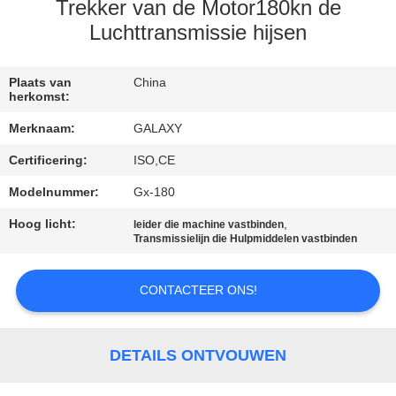
NEEM
Trekker van de Motor180kn de
CONTACT
Luchttransmissie hijsen
MET
Plaats van
China
ONS
herkomst:
OP
Merknaam:
GALAXY
Certificering:
ISO,CE
NIEUWS
Modelnummer:
Gx-180
Hoog licht:
,
GEVALLEN
leider die machine vastbinden
Transmissielijn die Hulpmiddelen vastbinden
SITEMAP
CONTACTEER ONS!
PRIVACY
DETAILS ONTVOUWEN
POLICY